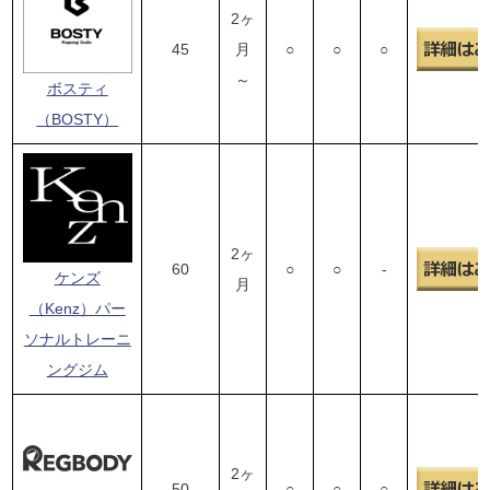
2ヶ
45
月
○
○
○
～
ボスティ
（BOSTY）
2ヶ
60
○
○
-
ケンズ
月
（Kenz）パー
ソナルトレーニ
ングジム
2ヶ
50
○
○
○