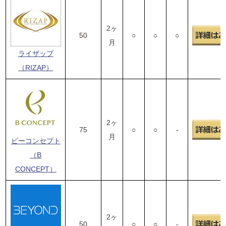
2ヶ
50
○
○
○
月
ライザップ
（RIZAP）
2ヶ
75
○
○
-
月
ビーコンセプト
（B
CONCEPT）
2ヶ
50
○
○
-