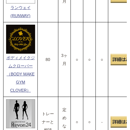
月
ランウェイ
(RUNWAY)
3ヶ
ボディメイクジ
80
○
○
○
月
ムクローバー
（BODY MAKE
GYM
CLOVER）
定
トレー
め
ナーと
○
○
-
な