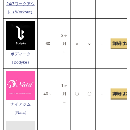
24/7ワークアウ
ト（Ｗorkout）
2ヶ
60
月
○
○
-
～
ボディーク
（Bodyke）
1ヶ
40～
月
〇
〇
-
～
ナイアジム
（Naia）