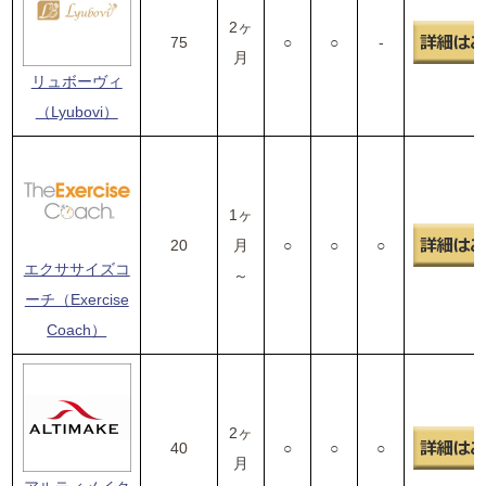
2ヶ
75
○
○
-
月
リュボーヴィ
（Lyubovi）
1ヶ
20
月
○
○
○
エクササイズコ
～
ーチ（Exercise
Coach）
2ヶ
40
○
○
○
月