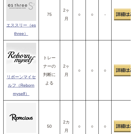
2ヶ
75
○
○
-
月
エススリー（es
three）
トレー
ナーの
2ヶ
○
○
○
判断に
月
リボーンマイセ
よる
ルフ（Reborn
myself）
2カ
50
○
○
○
月