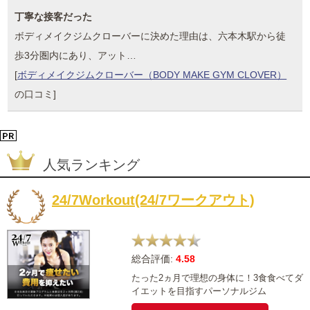
通常のヨガよりも健康・美容効果があると聞いて、早速体験レ
ッスンに参加してきました…
[
パーソナルボディーラボ（Personal Body Lab.）
の口コミ]
雑誌をみて行ってきました
芸能人御用達で色々な雑誌に掲載されていてずっと気になって
いたエヴォン24に行って…
[
エヴォン24（Revon24）
の口コミ]
丁寧な接客だった
ボディメイクジムクローバーに決めた理由は、六本木駅から徒
歩3分圏内にあり、アット…
[
ボディメイクジムクローバー（BODY MAKE GYM CLOVER）
の口コミ]