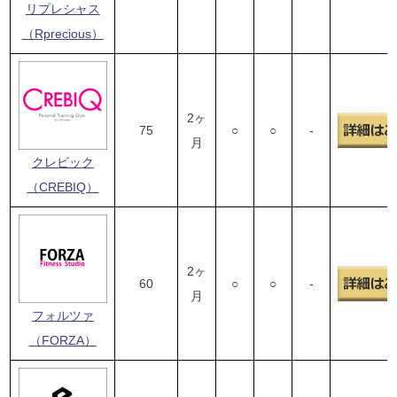
リプレシャス
（Rprecious）
2ヶ
75
○
○
-
月
クレビック
（CREBIQ）
2ヶ
60
○
○
-
月
フォルツァ
（FORZA）