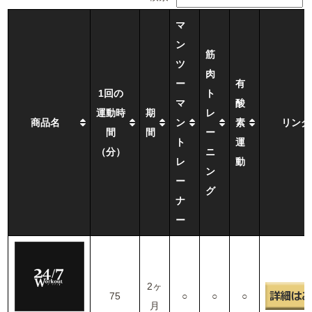
マ
ン
筋
ツ
肉
ー
有
1回の
ト
マ
酸
運動時
期
レ
商品名
ン
素
リンク
間
間
ー
ト
運
（分）
ニ
レ
動
ン
ー
グ
ナ
ー
2ヶ
75
○
○
○
月