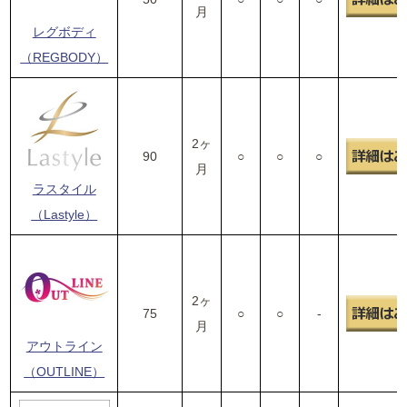
月
レグボディ
（REGBODY）
2ヶ
90
○
○
○
月
ラスタイル
（Lastyle）
2ヶ
75
○
○
-
月
アウトライン
（OUTLINE）