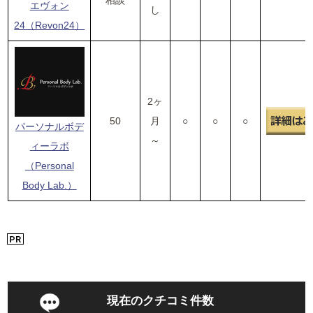
相談
エヴォン
し
24（Revon24）
2ヶ
50
月
○
○
○
パーソナルボデ
～
ィーラボ
（Personal
Body Lab.）