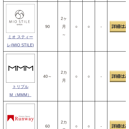
2ヶ
90
月
○
○
-
～
ミオ スティー
レ(MIO STILE)
2カ
40～
○
○
-
月
トリプル
M（MMM）
2カ
60
○
○
-