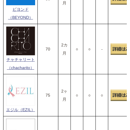
月
ビヨンド
（BEYOND）
2カ
70
○
○
-
月
チャチャリート
（chacharito）
2ヶ
75
○
○
○
月
エジル（EZIL）