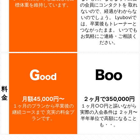
標体重を維持しています。
の会員にコンタクトを
取れ
ないので、経過がわからな
いのでしょう。
Lyuboviで
は、卒業後もトレーナーと
つながったまま。
いつでも
お気軽にご連絡・ご相談く
ださい。
料
金
月額45,000円〜
２ヶ月で350,000円
１ヶ月のプランから卒業後の
１ヶ月○○円と謳いながら
継続コースまで
充実の料金プ
実際の入会条件は
２ヶ月〜
ランです。
半年単位で高額になること
も・・。