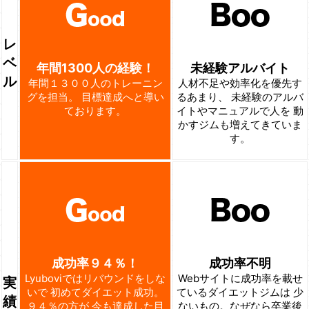
レ
ベ
年間1300人の経験！
未経験アルバイト
ル
年間１３００人のトレーニン
人材不足や効率化を優先す
グを担当。
目標達成へと導い
るあまり、
未経験のアルバ
ております。
イトやマニュアルで人を
動
かすジムも増えてきていま
す。
成功率９４％！
成功率不明
Lyuboviではリバウンドをしな
Webサイトに成功率を載せ
実
いで
初めてダイエット成功。
ているダイエットジムは
少
績
９４％の方が
今も達成した目
ないもの。なぜなら卒業後