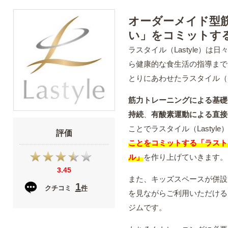
オーダーメイド型
い」をコミットす
ラスタイル（Lastyle）
ら健康的な食生活の指導まで
とりにあわせたラスタイル（L
筋力トレーニングによる基礎
持続
、
有酸素運動による直接
ことでラスタイル（Lastyl
評価
ことをコミットする「ラスト
ル」
を作り上げていきます。
3.45
また、キッズスペースが併設
1
クチコミ
件
を見ながらご利用いただける
ジムです。