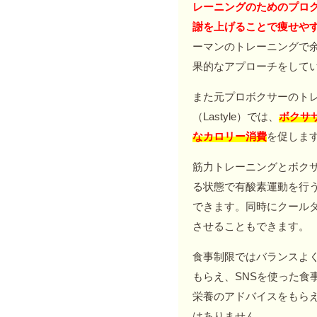
レーニングのためのプロ
謝を上げることで痩せや
ーマンのトレーニングで
果的なアプローチをして
また元プロボクサーのト
（Lastyle）では、
ボクサ
なカロリー消費
を促しま
筋力トレーニングとボク
る状態で有酸素運動を行
できます。同時にクール
させることもできます。
食事制限ではバランスよ
もらえ、SNSを使った食
栄養のアドバイスをもら
はありません。