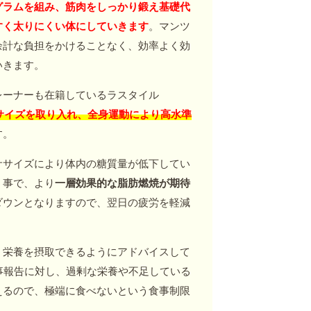
グラムを組み、筋肉をしっかり鍛え基礎代
すく太りにくい体にしていきます
。マンツ
余計な負担をかけることなく、効率よく効
いきます。
レーナーも在籍しているラスタイル
サイズを取り入れ、全身運動により高水準
す。
ササイズにより体内の糖質量が低下してい
う事で、より
一層効果的な脂肪燃焼が期待
ダウンとなりますので、翌日の疲労を軽減
く栄養を摂取できるようにアドバイスして
事報告に対し、過剰な栄養や不足している
えるので、極端に食べないという食事制限