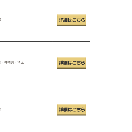
都
都・神奈川・埼玉
都