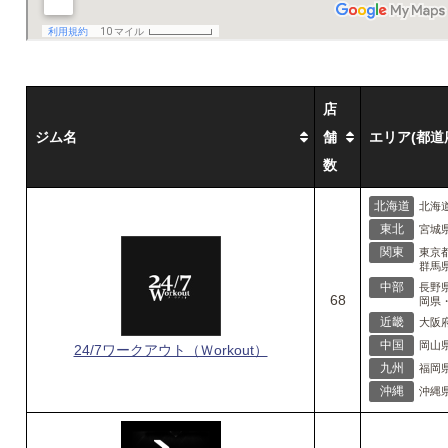
店
ジム名
舗
エリア(都道
数
北海道
北海
東北
宮城
関東
東京
群馬
中部
長野
68
岡県
近畿
大阪
中国
岡山
24/7ワークアウト（Ｗorkout）
九州
福岡
沖縄
沖縄