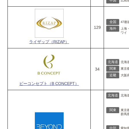
中国
広島
全国
47
129
海外
上海
ワイ
ライザップ（RIZAP）
北海道
北海
関東
34
東京
近畿
大阪
ビーコンセプト（B CONCEPT）
北海道
北海
関東
東京
群馬
中部
愛知