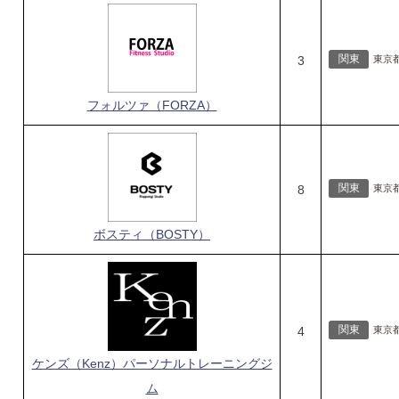
関東
3
東京
フォルツァ（FORZA）
関東
8
東京
ボスティ（BOSTY）
関東
4
東京
ケンズ（Kenz）パーソナルトレーニングジ
ム