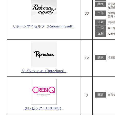
関東
東京
群馬
33
中部
長野
岡県
近畿
大阪
リボーンマイセルフ（Reborn myself）
中国
岡山
九州
福岡
関東
12
埼玉
リプレシャス（Rprecious）
関東
3
東京
クレビック（CREBIQ）