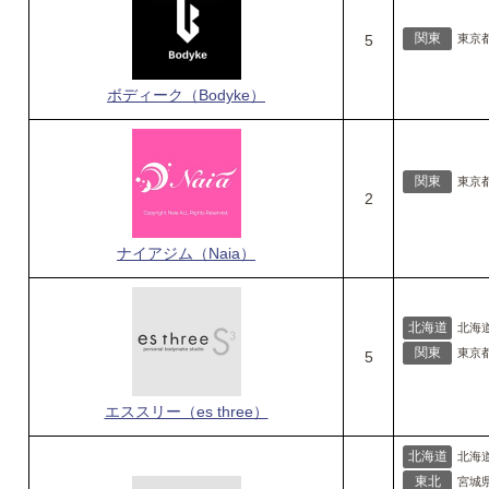
関東
5
東京
ボディーク（Bodyke）
関東
東京
2
ナイアジム（Naia）
北海道
北海
関東
東京
5
エススリー（es three）
北海道
北海
東北
宮城