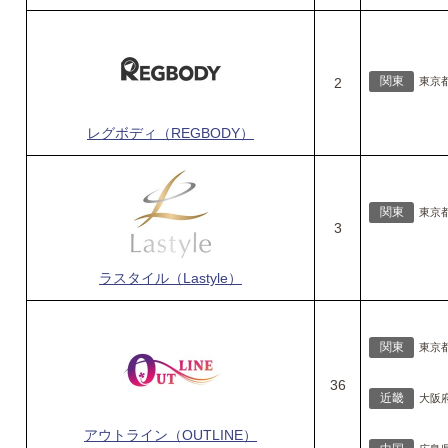
関東
2
東京
レグボディ（REGBODY）
関東
東京
3
ラスタイル（Lastyle）
関東
東京
36
近畿
大阪
アウトライン（OUTLINE）