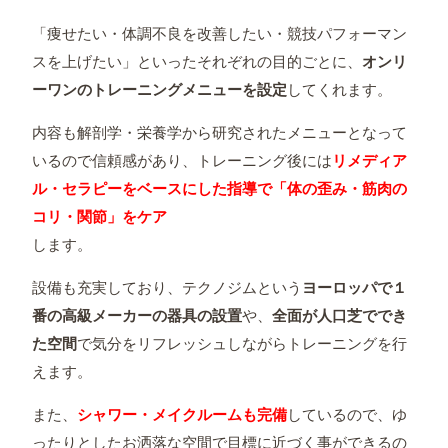
「痩せたい・体調不良を改善したい・競技パフォーマン
スを上げたい」といったそれぞれの目的ごとに、
オンリ
ーワンのトレーニングメニューを設定
してくれます。
内容も解剖学・栄養学から研究されたメニューとなって
いるので信頼感があり、トレーニング後には
リメディア
ル・セラピーをベースにした指導で「体の歪み・筋肉の
コリ・関節」をケア
します。
設備も充実しており、テクノジムという
ヨーロッパで１
番の高級メーカーの器具の設置
や、
全面が人口芝ででき
た空間
で気分をリフレッシュしながらトレーニングを行
えます。
また、
シャワー・メイクルームも完備
しているので、ゆ
ったりとしたお洒落な空間で目標に近づく事ができるの