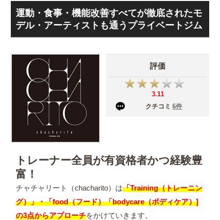
運動・食事・機能改善すべてが徹底されたモ
デル・アーティストも通うプライベートジム
評価
3.11
クチコミ
6
件
トレーナー全員が有資格者かつ経験豊
富！
チャチャリート（chacharito）は
「Training（トレーニン
グ）」・「food（フード）「bodycare（ボディケア）]
の3点からアプローチ
をかけていきます。