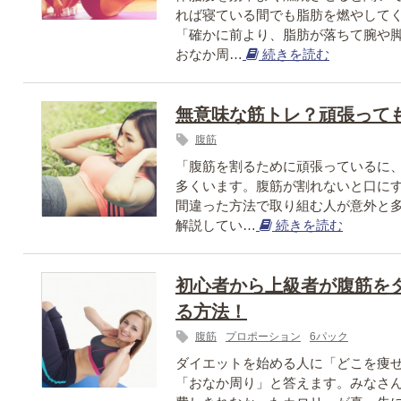
れば寝ている間でも脂肪を燃やして
「確かに前より、脂肪が落ちて腕や
おなか周…
続きを読む
無意味な筋トレ？頑張って
腹筋
「腹筋を割るために頑張っているに
多くいます。腹筋が割れないと口に
間違った方法で取り組む人が意外と
解説してい…
続きを読む
初心者から上級者が腹筋を
る方法！
腹筋
プロポーション
6パック
ダイエットを始める人に「どこを痩
「おなか周り」と答えます。みなさ