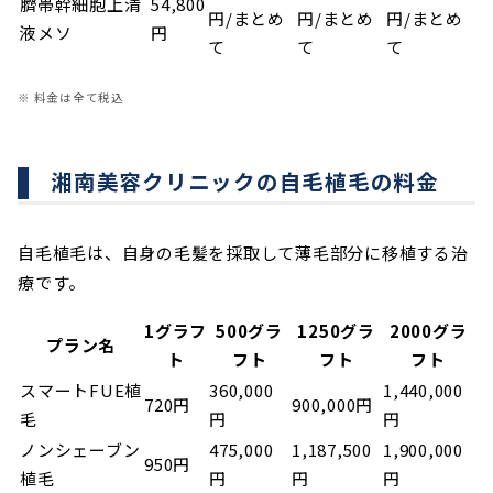
臍帯幹細胞上清
54,800
円/まとめ
円/まとめ
円/まとめ
液メソ
円
て
て
て
※ 料金は全て税込
湘南美容クリニックの自毛植毛の料金
自毛植毛は、自身の毛髪を採取して薄毛部分に移植する治
療です。
1グラフ
500グラ
1250グラ
2000グラ
プラン名
ト
フト
フト
フト
スマートFUE植
360,000
1,440,000
720円
900,000円
毛
円
円
ノンシェーブン
475,000
1,187,500
1,900,000
950円
植毛
円
円
円