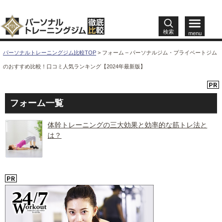
検索
menu
パーソナルトレーニングジム比較TOP
>
フォーム – パーソナルジム・プライベートジム
のおすすめ比較！口コミ人気ランキング【2024年最新版】
フォーム一覧
体幹トレーニングの三大効果と効率的な筋トレ法と
は？